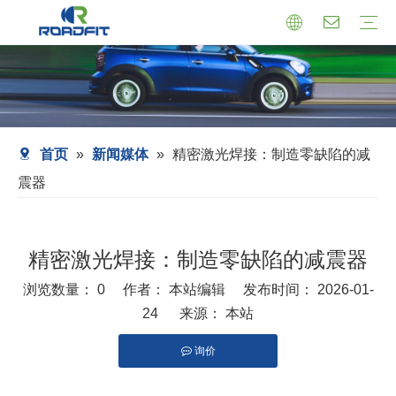
机芯式减震器
小托盘式减震器
转向减震器
减震器总成
托盘支架式减震器
套筒式减震器
首页
»
新闻媒体
»
精密激光焊接：制造零缺陷的减
震器
精密激光焊接：制造零缺陷的减震器
浏览数量：
0
作者： 本站编辑 发布时间： 2026-01-
24 来源：
本站
询价
["facebook","pinterest","twitter","line","wechat","linkedin"]