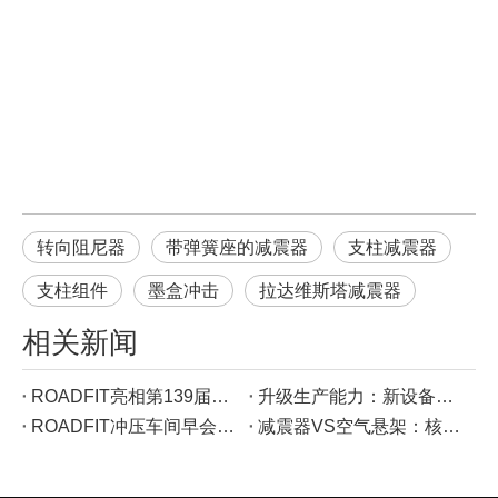
转向阻尼器
带弹簧座的减震器
支柱减震器
支柱组件
墨盒冲击
拉达维斯塔减震器
相关新闻
ROADFIT亮相第139届广交会：春风吹粤港澳大湾区，以优质减震器解决方案连接全球商机
升级生产能力：新设备赋能ROADFIT卓越制造
ROADFIT冲压车间早会：担当责任、践行5S、守护安全——在日常工作中解读企业文化
减震器VS空气悬架：核心区别&独特优势