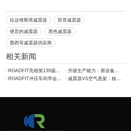
拉达维斯塔减震器
双管减震器
便宜的减震器
黑色减震器
墨西哥减震器供应商
相关新闻
ROADFIT亮相第139届广交会：春风吹粤港澳大湾区，以优质减震器解决方案连接全球商机
升级生产能力：新设备赋能ROADFIT卓越制造
ROADFIT冲压车间早会：担当责任、践行5S、守护安全——在日常工作中解读企业文化
减震器VS空气悬架：核心区别&独特优势