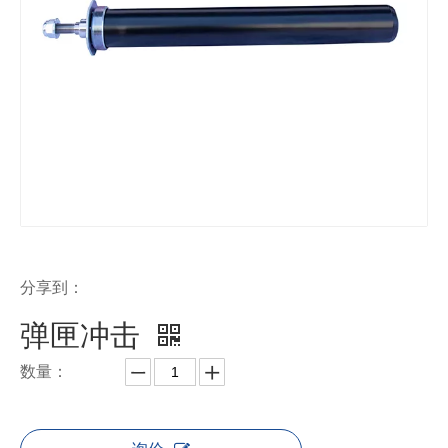
分享到：
弹匣冲击
数量：