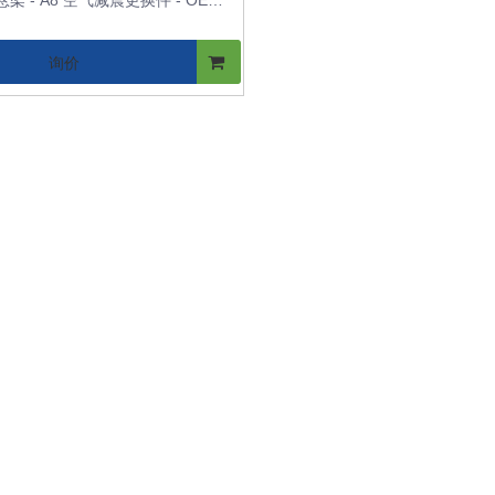
架 - A8 空气减震更换件 - OE
E0616002N /4E0616001N
询价