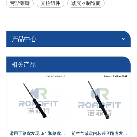
劳斯莱斯
支柱组件
减震器制造商
产品中心
相关产品
级 W218 RWD 前空气悬架支柱内芯
适用于路虎发现 3/4 和路虎揽胜运动版 L320/L319 后空气悬架支柱内芯，不带 ADS
前空气减震内芯兼容路虎发现 3/4 和路虎揽胜运动版 L320 - 不带 ADS/非电子悬架车型