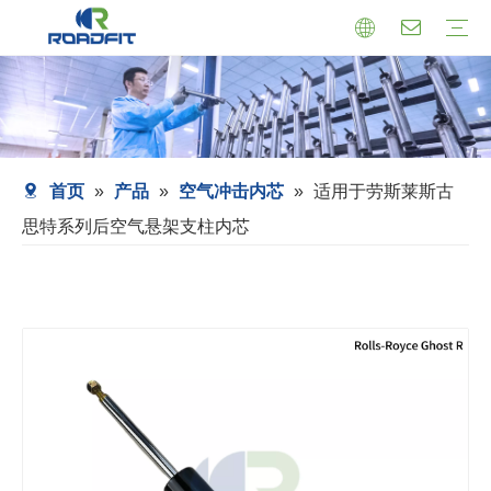
机芯式减震器
小托盘式减震器
转向减震器
减震器总成
托盘支架式减震器
套筒式减震器
首页
»
产品
»
空气冲击内芯
»
适用于劳斯莱斯古
思特系列后空气悬架支柱内芯