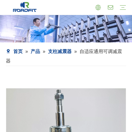
机芯式减震器
小托盘式减震器
转向减震器
减震器总成
托盘支架式减震器
套筒式减震器
首页
»
产品
»
支柱减震器
»
自适应通用可调减震
器