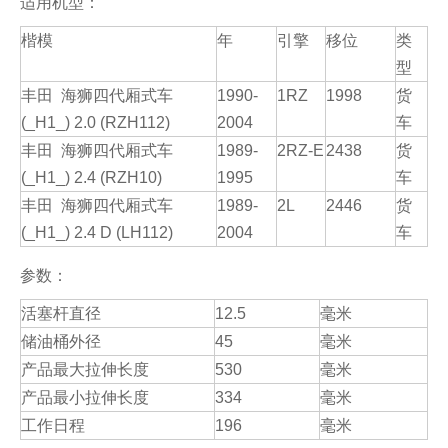
适用机型：
楷模
年
引擎
移位
类
型
丰田 海狮四代厢式车
1990-
1RZ
1998
货
(_H1_) 2.0 (RZH112)
2004
车
丰田 海狮四代厢式车
1989-
2RZ-E
2438
货
(_H1_) 2.4 (RZH10)
1995
车
丰田 海狮四代厢式车
1989-
2L
2446
货
(_H1_) 2.4 D (LH112)
2004
车
参数：
活塞杆直径
12.5
毫米
储油桶外径
45
毫米
产品最大拉伸长度
530
毫米
产品最小拉伸长度
334
毫米
工作日程
196
毫米