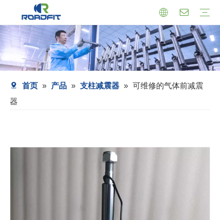
机芯式减震器
小托盘式减震器
转向减震器
减震器总成
托盘支架式减震器
套筒式减震器
首页
»
产品
»
支柱减震器
»
可维修的气体前减震
器