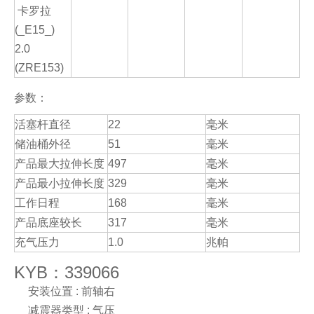
卡罗拉
(_E15_)
2.0
(ZRE153)
参数：
活塞杆直径
22
毫米
储油桶外径
51
毫米
产品最大拉伸长度
497
毫米
产品最小拉伸长度
329
毫米
工作日程
168
毫米
产品底座较长
317
毫米
充气压力
1.0
兆帕
KYB：339066
安装位置 : 前轴右
减震器类型 : 气压