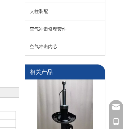
支柱装配
空气冲击修理套件
空气冲击内芯
相关产品
咨询
+86-195