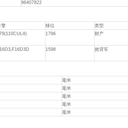
96407822
引擎
移位
类型
耐用的双管柔性减
79(110CUL4)
1796
财产
16D3,F16D3D
1598
掀背车
毫米
毫米
毫米
毫米
毫米