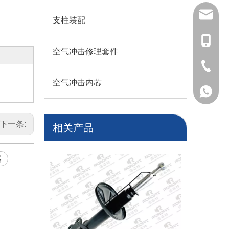
咨询
支柱装配
+86-195
空气冲击修理套件
+86-527
空气冲击内芯
+86-527
+86-195
下一条:
相关产品
器