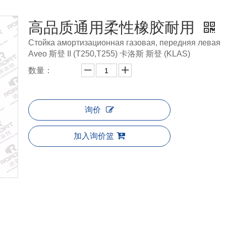
高品质通用柔性橡胶耐用
Стойка амортизационная газовая, передняя левая
Aveo 斯登 II (T250,T255) 卡洛斯 斯登 (KLAS)
数量：
询价
加入询价篮